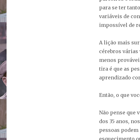
para se ter tan
variáveis de con
impossível de re
A lição mais su
cérebros várias 
menos prováveis
tira é que as p
aprendizado con
Então, o que vo
Não pense que v
dos 35 anos, no
pessoas podem p
esquecimento o