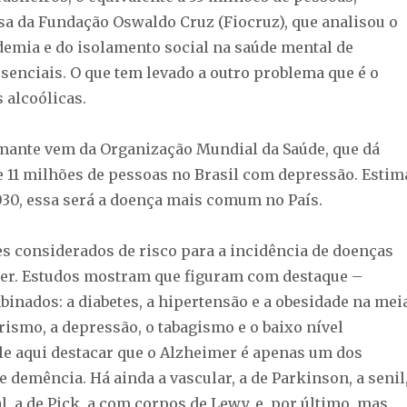
a da Fundação Oswaldo Cruz (Fiocruz), que analisou o
emia e do isolamento social na saúde mental de
senciais. O que tem levado a outro problema que é o
 alcoólicas.
mante vem da Organização Mundial da Saúde, que dá
e 11 milhões de pessoas no Brasil com depressão. Estim
2030, essa será a doença mais comum no País.
es considerados de risco para a incidência de doenças
er. Estudos mostram que figuram com destaque –
binados: a diabetes, a hipertensão e a obesidade na mei
rismo, a depressão, o tabagismo e o baixo nível
le aqui destacar que o Alzheimer é apenas um dos
e demência. Há ainda a vascular, a de Parkinson, a senil
, a de Pick, a com corpos de Lewy, e, por último, mas