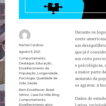
Durante os Jogo
norte-americana
Autor
Rachel Cardoso
um desiquilíbri
Publicado
agosto 9, 2021
que já é consid
em
Categorias
Comportamento
,
um certo precon
Destaque
,
Educação
,
e psicológicas, 
Envelhecimento da
a maior parte da
População
,
Longevidade
,
Psicologia
,
Qualidade de
aumento da popu
Vida
,
Saúde
se agravar. A bo
Tags
Bem Envelhecer
,
Brasil
Sênior
,
Casa De Mãe Blog
,
Dados de estudo
Comportamento
,
Envelhecimento ativo
,
Latina, incluin