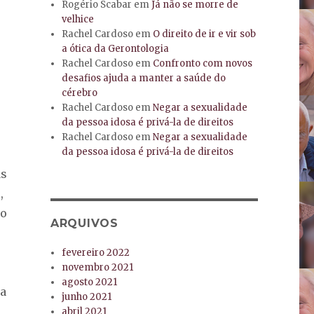
Rogério Scabar
em
Já não se morre de
velhice
Rachel Cardoso
em
O direito de ir e vir sob
a ótica da Gerontologia
Rachel Cardoso
em
Confronto com novos
desafios ajuda a manter a saúde do
cérebro
Rachel Cardoso
em
Negar a sexualidade
da pessoa idosa é privá-la de direitos
Rachel Cardoso
em
Negar a sexualidade
da pessoa idosa é privá-la de direitos
as
,
 o
ARQUIVOS
fevereiro 2022
novembro 2021
agosto 2021
ca
junho 2021
abril 2021