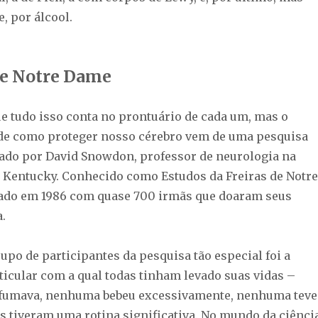
, por álcool.
 de Notre Dame
ue tudo isso conta no prontuário de cada um, mas o
de como proteger nosso cérebro vem de uma pesquisa
izado por David Snowdon, professor de neurologia na
 Kentucky. Conhecido como Estudos da Freiras de Notre
zado em 1986 com quase 700 irmãs que doaram seus
.
rupo de participantes da pesquisa tão especial foi a
icular com a qual todas tinham levado suas vidas –
fumava, nenhuma bebeu excessivamente, nenhuma teve
s tiveram uma rotina significativa. No mundo da ciência