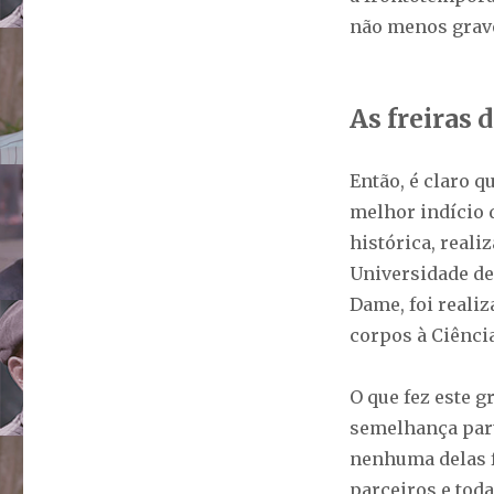
não menos grave
As freiras
Então, é claro q
melhor indício 
histórica, real
Universidade de
Dame, foi reali
corpos à Ciência
O que fez este g
semelhança part
nenhuma delas 
parceiros e toda