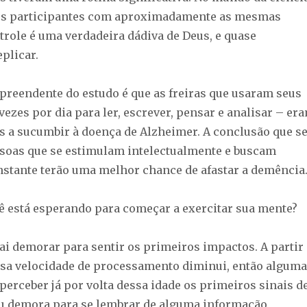
tos participantes com aproximadamente as mesmas
trole é uma verdadeira dádiva de Deus, e quase
plicar.
rpreendente do estudo é que as freiras que usaram seus
vezes por dia para ler, escrever, pensar e analisar – er
 a sucumbir à doença de Alzheimer. A conclusão que s
essoas que se estimulam intelectualmente e buscam
stante terão uma melhor chance de afastar a demência
cê está esperando para começar a exercitar sua mente?
ai demorar para sentir os primeiros impactos. A partir
ssa velocidade de processamento diminui, então algum
erceber já por volta dessa idade os primeiros sinais d
u demora para se lembrar de alguma informação