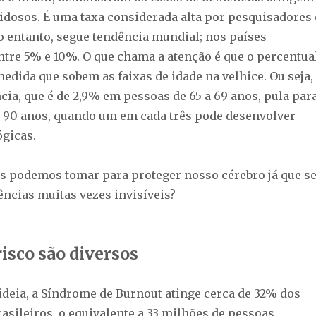
idosos. É uma taxa considerada alta por pesquisadores 
No entanto, segue tendência mundial; nos países
entre 5% e 10%. O que chama a atenção é que o percentua
edida que sobem as faixas de idade na velhice. Ou seja,
cia, que é de 2,9% em pessoas de 65 a 69 anos, pula par
s 90 anos, quando um em cada três pode desenvolver
gicas.
 podemos tomar para proteger nosso cérebro já que s
ências muitas vezes invisíveis?
risco são diversos
ideia, a Síndrome de Burnout atinge cerca de 32% dos
asileiros, o equivalente a 33 milhões de pessoas,