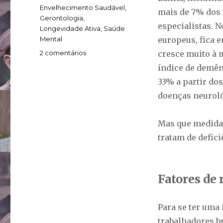
Envelhecimento Saudável
,
mais de 7% dos 
Gerontologia
,
especialistas. 
Longevidade Ativa
,
Saúde
Mental
europeus, fica 
em
2 comentários
cresce muito à m
Confronto
índice de demên
com
33% a partir do
novos
desafios
doenças neuroló
ajuda
a
Mas que medidas
manter
a
tratam de defici
saúde
do
cérebro
Fatores de 
Para se ter uma 
trabalhadores br