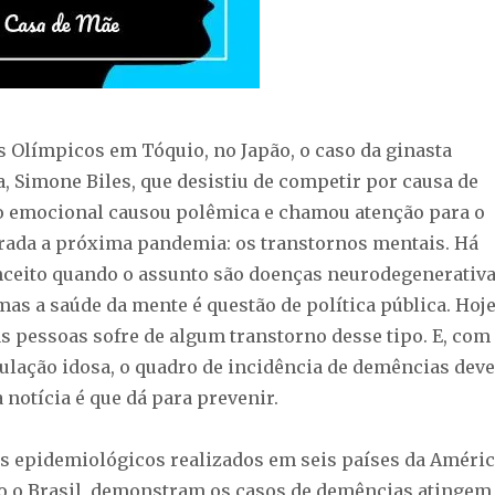
s Olímpicos em Tóquio, no Japão, o caso da ginasta
, Simone Biles, que desistiu de competir por causa de
o emocional causou polêmica e chamou atenção para o
erada a próxima pandemia: os transtornos mentais. Há
ceito quando o assunto são doenças neurodegenerativ
mas a saúde da mente é questão de política pública. Hoje
s pessoas sofre de algum transtorno desse tipo. E, com
lação idosa, o quadro de incidência de demências deve
a notícia é que dá para prevenir.
s epidemiológicos realizados em seis países da Améri
do o Brasil, demonstram os casos de demências atingem