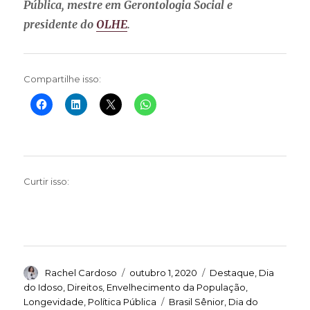
Pública, mestre em Gerontologia Social e
presidente do
OLHE
.
Compartilhe isso:
Curtir isso:
Autor
Publicado
Categorias
Rachel Cardoso
outubro 1, 2020
Destaque
,
Dia
em
do Idoso
,
Direitos
,
Envelhecimento da População
,
Tags
Longevidade
,
Política Pública
Brasil Sênior
,
Dia do