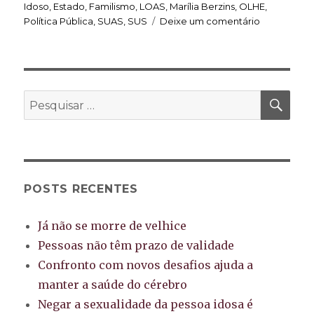
Idoso
,
Estado
,
Familismo
,
LOAS
,
Marília Berzins
,
OLHE
,
em
Política Pública
,
SUAS
,
SUS
Deixe um comentário
Envelhecer
é
uma
conquista
PES
Pesquisar
por:
POSTS RECENTES
Já não se morre de velhice
Pessoas não têm prazo de validade
Confronto com novos desafios ajuda a
manter a saúde do cérebro
Negar a sexualidade da pessoa idosa é