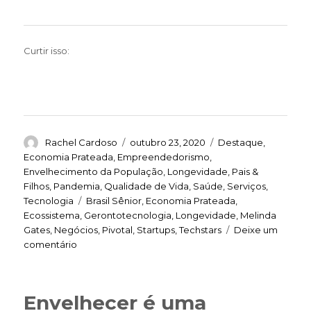
Curtir isso:
Autor
Publicado
Categorias
Rachel Cardoso
outubro 23, 2020
Destaque
,
em
Economia Prateada
,
Empreendedorismo
,
Envelhecimento da População
,
Longevidade
,
Pais &
Filhos
,
Pandemia
,
Qualidade de Vida
,
Saúde
,
Serviços
,
Tags
Tecnologia
Brasil Sênior
,
Economia Prateada
,
Ecossistema
,
Gerontotecnologia
,
Longevidade
,
Melinda
Gates
,
Negócios
,
Pivotal
,
Startups
,
Techstars
Deixe um
em
comentário
O
valor
econômico
Envelhecer é uma
do