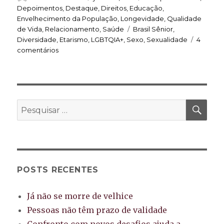
em
Depoimentos
,
Destaque
,
Direitos
,
Educação
,
Envelhecimento da População
,
Longevidade
,
Qualidade
Tags
de Vida
,
Relacionamento
,
Saúde
Brasil Sênior
,
Diversidade
,
Etarismo
,
LGBTQIA+
,
Sexo
,
Sexualidade
4
em
comentários
Negar
a
sexualidade
da
pessoa
PES
Pesquisar
idosa
por:
é
privá-
la
de
direitos
POSTS RECENTES
Já não se morre de velhice
Pessoas não têm prazo de validade
Confronto com novos desafios ajuda a