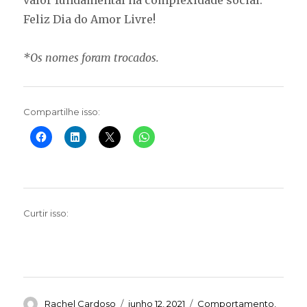
Feliz Dia do Amor Livre!
*Os nomes foram trocados.
Compartilhe isso:
Curtir isso:
Autor
Publicado
Categorias
Rachel Cardoso
junho 12, 2021
Comportamento
,