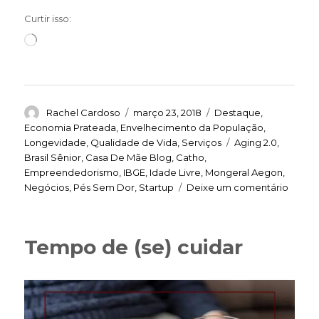
Curtir isso:
Carregando...
Autor
Publicado
Categorias
Rachel Cardoso
março 23, 2018
Destaque
,
em
Economia Prateada
,
Envelhecimento da População
,
Tags
Longevidade
,
Qualidade de Vida
,
Serviços
Aging 2.0
,
Brasil Sênior
,
Casa De Mãe Blog
,
Catho
,
Empreendedorismo
,
IBGE
,
Idade Livre
,
Mongeral Aegon
,
em
Negócios
,
Pés Sem Dor
,
Startup
Deixe um comentário
Um
senho
merc
Tempo de (se) cuidar