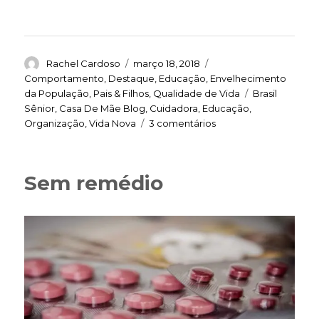
Autor
Publicado
Categorias
Rachel Cardoso
março 18, 2018
em
Comportamento
,
Destaque
,
Educação
,
Envelhecimento
Tags
da População
,
Pais & Filhos
,
Qualidade de Vida
Brasil
Sênior
,
Casa De Mãe Blog
,
Cuidadora
,
Educação
,
em
Organização
,
Vida Nova
3 comentários
Tempo
de
(se)
Sem remédio
cuidar