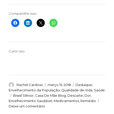
Compartilhe isso:
Curtir isso:
Autor
Publicado
Categorias
Rachel Cardoso
março 15, 2018
Destaque
,
em
Envelhecimento da População
,
Qualidade de Vida
,
Saúde
Tags
Brasil Sênior
,
Casa De Mãe Blog
,
Descarte
,
Dor
,
Envelhecimento Saudável
,
Medicamentos
,
Remédio
em
Deixe um comentário
Sem