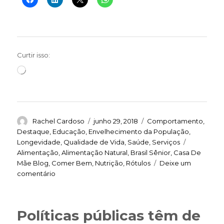
Curtir isso:
Carregando...
Autor
Publicado
Categorias
Rachel Cardoso
junho 29, 2018
Comportamento
,
em
Destaque
,
Educação
,
Envelhecimento da População
,
Tags
Longevidade
,
Qualidade de Vida
,
Saúde
,
Serviços
Alimentação
,
Alimentação Natural
,
Brasil Sênior
,
Casa De
Mãe Blog
,
Comer Bem
,
Nutrição
,
Rótulos
Deixe um
em
comentário
Decifra-
me
ou
Políticas públicas têm de
te