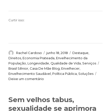
Curtir isso:
Autor
Publicado
Categorias
Rachel Cardoso
junho 18, 2018
Destaque
,
em
Direitos
,
Economia Prateada
,
Envelhecimento da
Tags
População
,
Longevidade
,
Qualidade de Vida
,
Serviços
Brasil Sênior
,
Casa De Mãe Blog
,
Envelhecer
,
Envelhecimento Saudável
,
Política Pública
,
Soluções
em
Deixe um comentário
Políticas
públicas
têm
Sem velhos tabus,
de
levar
sexualidade se aprimora
em