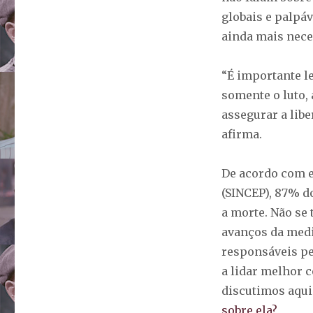
globais e palpá
ainda mais nece
“É importante le
somente o luto, 
assegurar a libe
afirma.
De acordo com e
(SINCEP), 87% d
a morte. Não se 
avanços da medi
responsáveis pe
a lidar melhor c
discutimos aqu
sobre ela?