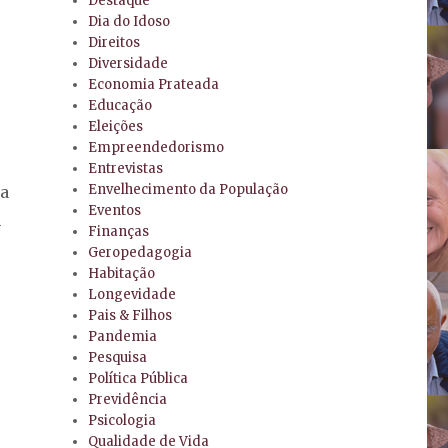
Destaque
Dia do Idoso
Direitos
Diversidade
Economia Prateada
Educação
Eleições
Empreendedorismo
Entrevistas
Envelhecimento da População
da
Eventos
m
Finanças
Geropedagogia
Habitação
Longevidade
Pais & Filhos
Pandemia
Pesquisa
Política Pública
Previdência
Psicologia
Qualidade de Vida