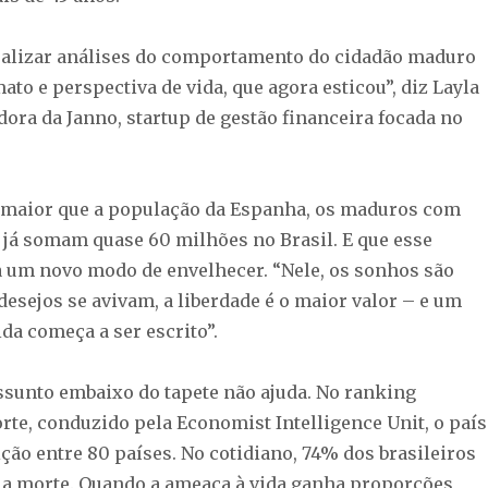
alizar análises do comportamento do cidadão maduro
to e perspectiva de vida, que agora esticou”, diz Layla
dora da Janno, startup de gestão financeira focada no
, maior que a população da Espanha, os maduros com
 já somam quase 60 milhões no Brasil. E que esse
 um novo modo de envelhecer. “Nele, os sonhos são
desejos se avivam, a liberdade é o maior valor – e um
da começa a ser escrito”.
ssunto embaixo do tapete não ajuda. No ranking
rte, conduzido pela Economist Intelligence Unit, o país
ção entre 80 países. No cotidiano, 74% dos brasileiros
 a morte. Quando a ameaça à vida ganha proporções