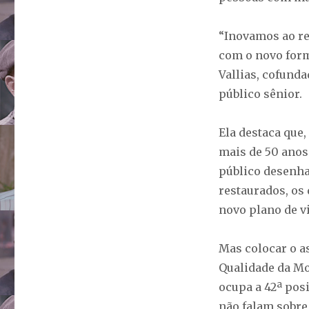
mudar
relação
“Inovamos ao re
com
a
com o novo forma
morte
Vallias, cofunda
público sênior.
Ela destaca que
mais de 50 anos
público desenha
restaurados, os 
novo plano de vi
Mas colocar o a
Qualidade da Mo
ocupa a 42ª posi
não falam sobre