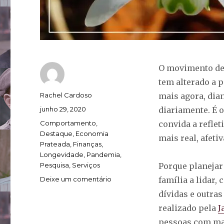
O movimento de
tem alterado a 
Autor
Rachel Cardoso
mais agora, dia
Publicado
junho 29, 2020
diariamente. É 
em
Categorias
Comportamento
,
convida a reflet
Destaque
,
Economia
mais real, afetiv
Prateada
,
Finanças
,
Longevidade
,
Pandemia
,
Pesquisa
,
Serviços
Porque planejar 
em
Deixe um comentário
família a lidar
Pesquisa
dívidas e outras
aponta
realizado pela
J
necessidade
de
pessoas com mai