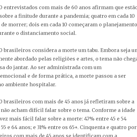
10 entrevistados com mais de 60 anos afirmam que estã
sobre a finitude durante a pandemia; quatro em cada 10
 de morrer; dois em cada 10 começaram o planejament
urante o distanciamento social.
0 brasileiros considera a morte um tabu. Embora seja u
ente abordado pelas religiões e artes, o tema não cheg
sa do jantar. Ao ser administrada com um
emocional e de forma prática, a morte passou a ser
no ambiente hospitalar.
0 brasileiros com mais de 45 anos já refletiram sobre a
não acham difícil falar sobre o tema. Conforme a idade
 vez mais fácil falar sobre a morte: 47% entre 45 e 54
55 e 64 anos; e 31% entre os 65+. Cinquenta e quatro por
leiros com mais de 45 anos se identificam com a