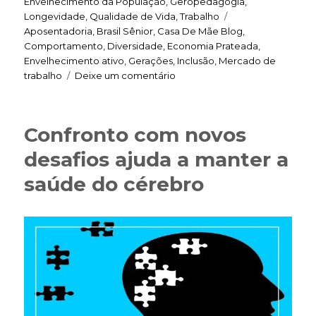
Envelhecimento da População
,
Geropedagogia
,
Tags
Longevidade
,
Qualidade de Vida
,
Trabalho
Aposentadoria
,
Brasil Sênior
,
Casa De Mãe Blog
,
Comportamento
,
Diversidade
,
Economia Prateada
,
Envelhecimento ativo
,
Gerações
,
Inclusão
,
Mercado de
em
trabalho
Deixe um comentário
Pessoas
não
têm
Confronto com novos
prazo
de
desafios ajuda a manter a
validade
saúde do cérebro