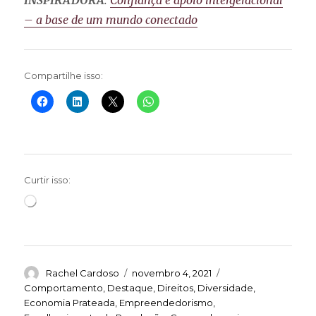
INSPIRADORA
:
Confiança e apoio intergeracional
– a base de um mundo conectado
Compartilhe isso:
Curtir isso:
Carregando...
Autor
Publicado
Categorias
Rachel Cardoso
novembro 4, 2021
em
Comportamento
,
Destaque
,
Direitos
,
Diversidade
,
Economia Prateada
,
Empreendedorismo
,