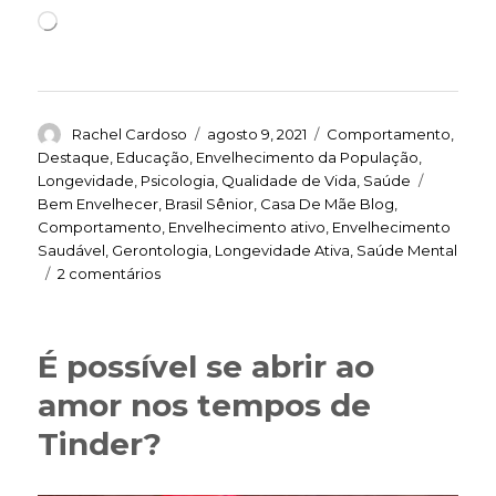
Carregando...
Autor
Publicado
Categorias
Rachel Cardoso
agosto 9, 2021
Comportamento
,
em
Destaque
,
Educação
,
Envelhecimento da População
,
Tags
Longevidade
,
Psicologia
,
Qualidade de Vida
,
Saúde
Bem Envelhecer
,
Brasil Sênior
,
Casa De Mãe Blog
,
Comportamento
,
Envelhecimento ativo
,
Envelhecimento
Saudável
,
Gerontologia
,
Longevidade Ativa
,
Saúde Mental
em
2 comentários
Confronto
com
novos
É possível se abrir ao
desafios
ajuda
amor nos tempos de
a
Tinder?
manter
a
saúde