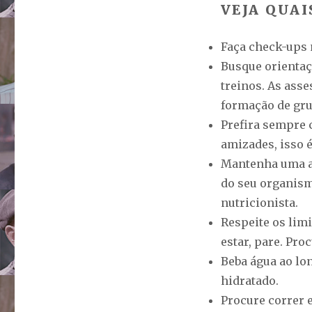
VEJA QUAI
Faça check-ups 
Busque orientaç
treinos. As ass
formação de gru
Prefira sempre 
amizades, isso 
Mantenha uma al
do seu organism
nutricionista.
Respeite os limi
estar, pare. Pr
Beba água ao lo
hidratado.
Procure correr