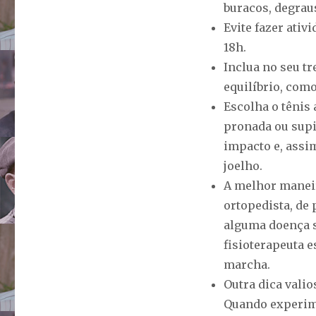
buracos, degrau
Evite fazer ativ
18h.
Inclua no seu t
equilíbrio, com
Escolha o tênis 
pronada ou supi
impacto e, assim
joelho.
A melhor maneir
ortopedista, de 
alguma doença s
fisioterapeuta 
marcha.
Outra dica valio
Quando experimen