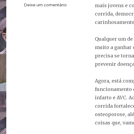
em
Deixe um comentário
mais jovens e c
Corrida
corrida, democr
é
carinhosamente 
um
baita
antídoto
Qualquer um de 
contra
muito a ganhar 
o
ageismo
precisa se torn
prevenir doença
Agora, está com
funcionamento d
infarto e AVC. 
corrida fortalec
osteoporose, alé
coisas que, vam