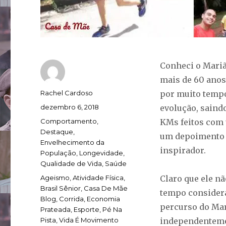
Conheci o Marião
mais de 60 anos
Autor
Rachel Cardoso
por muito tempo
Publicado
dezembro 6, 2018
evolução, saindo
em
Categorias
Comportamento
,
KMs feitos com 
Destaque
,
um depoimento 
Envelhecimento da
inspirador.
População
,
Longevidade
,
Qualidade de Vida
,
Saúde
Tags
Ageismo
,
Atividade Física
,
Claro que ele nã
Brasil Sênior
,
Casa De Mãe
tempo considera
Blog
,
Corrida
,
Economia
percurso do Mar
Prateada
,
Esporte
,
Pé Na
Pista
,
Vida É Movimento
independentemen