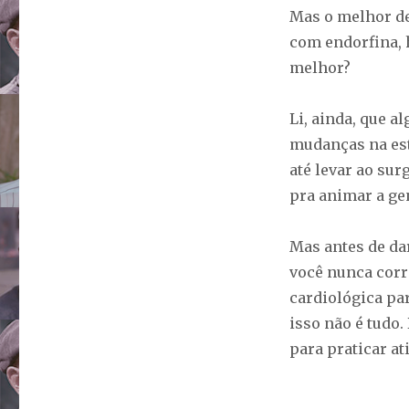
Mas o melhor de
com endorfina, 
melhor?
Li, ainda, que a
mudanças na est
até levar ao sur
pra animar a gen
Mas antes de da
você nunca corr
cardiológica pa
isso não é tudo.
para praticar at