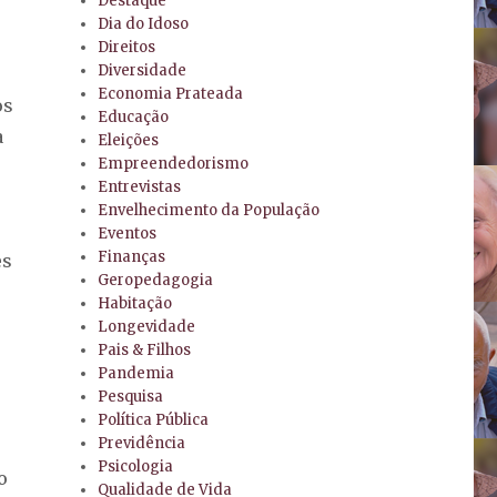
Destaque
Dia do Idoso
Direitos
Diversidade
Economia Prateada
os
Educação
a
Eleições
Empreendedorismo
Entrevistas
Envelhecimento da População
Eventos
Finanças
es
Geropedagogia
Habitação
Longevidade
Pais & Filhos
Pandemia
Pesquisa
Política Pública
Previdência
Psicologia
o
Qualidade de Vida