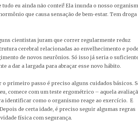
 tudo eu ainda não contei! Ela inunda o nosso organis
hormônio que causa sensação de bem-estar. Tem droga
lguns cientistas juram que correr regularmente reduz
rutura cerebral relacionadas ao envelhecimento e pod
gimento de novos neurônios. Só isso já seria o suficient
te a dar a largada para abraçar esse novo hábito.
r o primeiro passo é preciso alguns cuidados básicos. S
eu, comece com um teste ergométrico – aquela avaliaç
ra identificar como o organismo reage ao exercício. E
 Depois de certa idade, é preciso seguir algumas regras
ividade física com segurança.