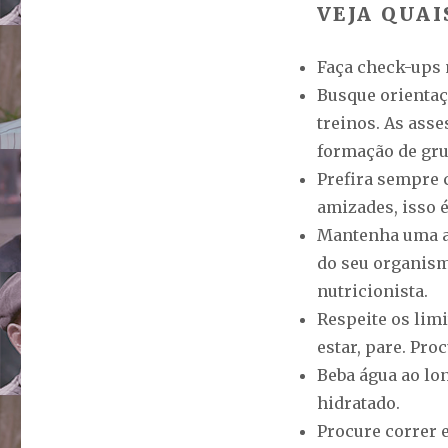
VEJA QUAI
Faça check-ups 
Busque orientaç
treinos. As ass
formação de gru
Prefira sempre 
amizades, isso 
Mantenha uma al
do seu organism
nutricionista.
Respeite os limi
estar, pare. Pr
Beba água ao lo
hidratado.
Procure correr