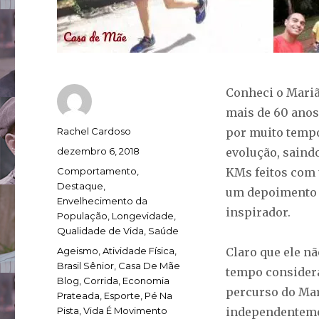
Conheci o Marião
mais de 60 anos
Autor
Rachel Cardoso
por muito tempo
Publicado
dezembro 6, 2018
evolução, saindo
em
Categorias
Comportamento
,
KMs feitos com 
Destaque
,
um depoimento 
Envelhecimento da
inspirador.
População
,
Longevidade
,
Qualidade de Vida
,
Saúde
Tags
Ageismo
,
Atividade Física
,
Claro que ele nã
Brasil Sênior
,
Casa De Mãe
tempo considera
Blog
,
Corrida
,
Economia
percurso do Mar
Prateada
,
Esporte
,
Pé Na
Pista
,
Vida É Movimento
independentemen