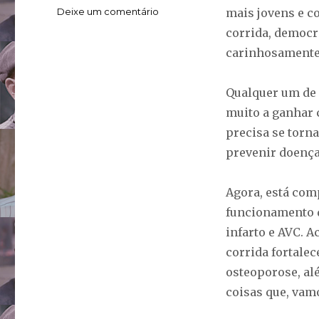
em
Deixe um comentário
mais jovens e c
Corrida
corrida, democr
é
carinhosamente 
um
baita
antídoto
Qualquer um de 
contra
muito a ganhar 
o
ageismo
precisa se torn
prevenir doença
Agora, está com
funcionamento d
infarto e AVC. 
corrida fortalec
osteoporose, alé
coisas que, vam