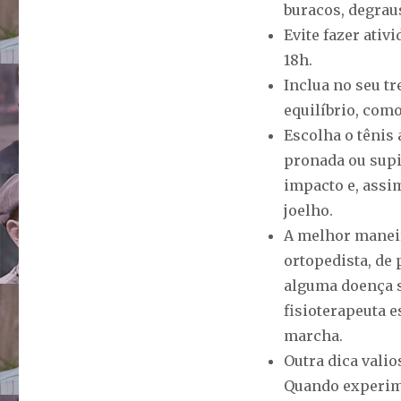
buracos, degrau
Evite fazer ativ
18h.
Inclua no seu t
equilíbrio, com
Escolha o tênis 
pronada ou supi
impacto e, assim
joelho.
A melhor maneir
ortopedista, de 
alguma doença s
fisioterapeuta 
marcha.
Outra dica valio
Quando experimen