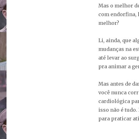
Mas o melhor de
com endorfina, 
melhor?
Li, ainda, que a
mudanças na est
até levar ao sur
pra animar a gen
Mas antes de da
você nunca corr
cardiológica pa
isso não é tudo.
para praticar at