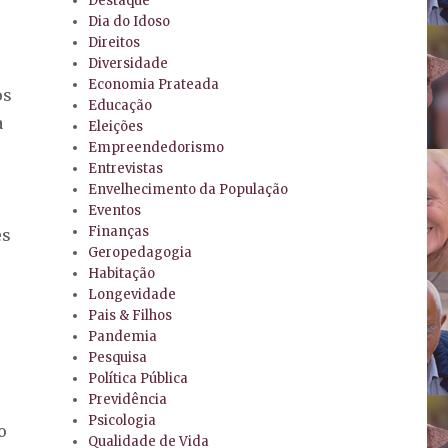
Destaque
Dia do Idoso
Direitos
Diversidade
Economia Prateada
os
Educação
a
Eleições
Empreendedorismo
Entrevistas
Envelhecimento da População
Eventos
Finanças
es
Geropedagogia
Habitação
Longevidade
Pais & Filhos
Pandemia
Pesquisa
Política Pública
Previdência
Psicologia
o
Qualidade de Vida