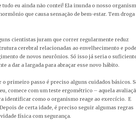
 tudo eu ainda não contei! Ela inunda o nosso organis
hormônio que causa sensação de bem-estar. Tem droga
lguns cientistas juram que correr regularmente reduz
rutura cerebral relacionadas ao envelhecimento e pod
gimento de novos neurônios. Só isso já seria o suficient
te a dar a largada para abraçar esse novo hábito.
r o primeiro passo é preciso alguns cuidados básicos. S
eu, comece com um teste ergométrico – aquela avaliaç
ra identificar como o organismo reage ao exercício. E
 Depois de certa idade, é preciso seguir algumas regras
ividade física com segurança.