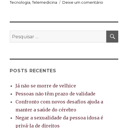
em
Tecnologia
,
Telemedicina
Deixe um comentário
Já
parou
para
pensar
como
PES
Pesquisar
é
por:
envelhecer
por
dentro?
POSTS RECENTES
Já não se morre de velhice
Pessoas não têm prazo de validade
Confronto com novos desafios ajuda a
manter a saúde do cérebro
Negar a sexualidade da pessoa idosa é
privá-la de direitos