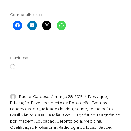
Compartilhe isso:
Curtir isso:
Carregando...
Autor
Publicado
Categorias
Rachel Cardoso
março 28, 2019
Destaque
,
em
Educação
,
Envelhecimento da População
,
Eventos
,
Tags
Longevidade
,
Qualidade de Vida
,
Saúde
,
Tecnologia
Brasil Sênior
,
Casa De Mãe Blog
,
Diagnóstico
,
Diagnóstico
por Imagem
,
Educação
,
Gerontologia
,
Medicina
,
Qualificação Profissional
,
Radiologia do Idoso
,
Saúde
,