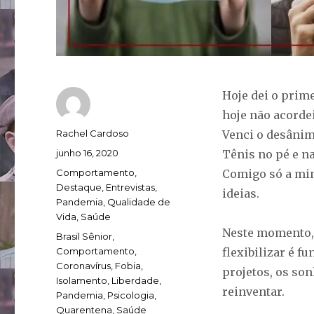
Hoje dei o prim
hoje não acorde
Autor
Rachel Cardoso
Venci o desânimo
Publicado
junho 16, 2020
Tênis no pé e n
em
Categorias
Comportamento
,
Comigo só a min
Destaque
,
Entrevistas
,
ideias.
Pandemia
,
Qualidade de
Vida
,
Saúde
Neste momento, 
Tags
Brasil Sênior
,
Comportamento
,
flexibilizar é f
Coronavírus
,
Fobia
,
projetos, os son
Isolamento
,
Liberdade
,
reinventar.
Pandemia
,
Psicologia
,
Quarentena
,
Saúde