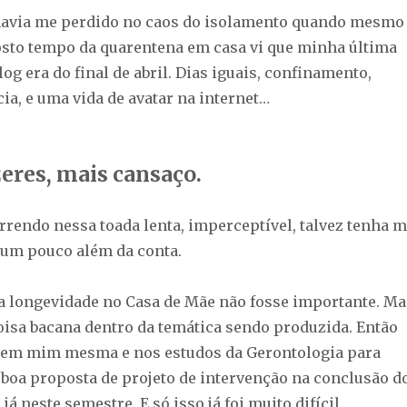
havia me perdido no caos do isolamento quando mesmo
sto tempo da quarentena em casa vi que minha última
log era do final de abril. Dias iguais, confinamento,
ia, e uma vida de avatar na internet…
eres, mais cansaço.
rendo nessa toada lenta, imperceptível, talvez tenha 
um pouco além da conta.
da longevidade no Casa de Mãe não fosse importante. Ma
coisa bacana dentro da temática sendo produzida. Então
ar em mim mesma e nos estudos da Gerontologia para
boa proposta de projeto de intervenção na conclusão d
já neste semestre. E só isso já foi muito difícil.