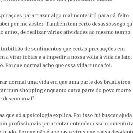
irações para trazer algo realmente útil para cá, feito
abei por me abster. Também tem certo desassossego qu
 antes, de realizar várias atividades ao mesmo tempo.
 turbilhão de sentimentos que certas precauções em
a virar fobias e a impedir a nossa volta à vida de fato.
to. Porque normal acho que essa vida nunca foi.
rar normal uma vida em que uma parte dos brasileiros
ntrar num shopping enquanto outra parte do povo morre
e descomunal?
s que só a psicologia explica. Por isso fui buscar ajuda
om profissionais para tentar entender esse momento t
licado. Porque não é apenas o vírus que causa desalent