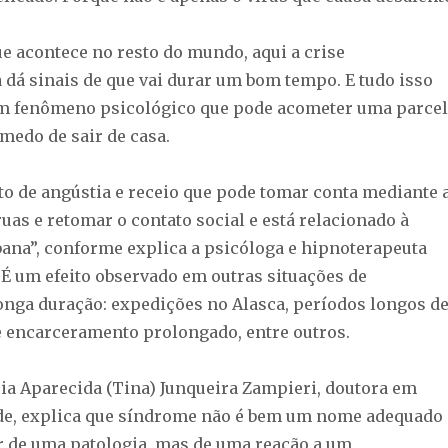
e acontece no resto do mundo, aqui a crise
dá sinais de que vai durar um bom tempo. E tudo isso
um fenômeno psicológico que pode acometer uma parce
medo de sair de casa.
o de angústia e receio que pode tomar conta mediante 
 ruas e retomar o contato social e está relacionado à
ana”, conforme explica a psicóloga e hipnoterapeuta
 É um efeito observado em outras situações de
onga duração: expedições no Alasca, períodos longos d
e encarceramento prolongado, entre outros.
ia Aparecida (Tina) Junqueira Zampieri, doutora em
de, explica que síndrome não é bem um nome adequado
ar de uma patologia, mas de uma reação a um