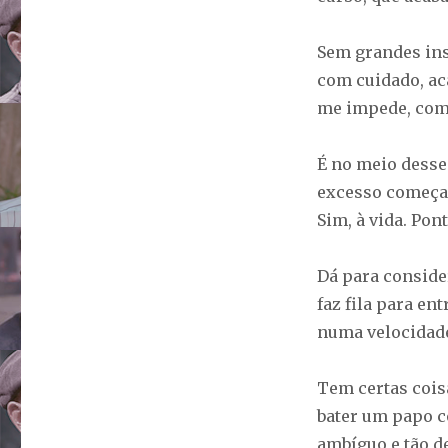
Sem grandes insp
com cuidado, ac
me impede, como
É no meio desse
excesso começam 
Sim, à vida. Pon
Dá para conside
faz fila para e
numa velocidad
Tem certas coisa
bater um papo c
ambíguo e tão de