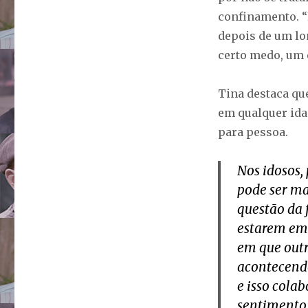
confinamento. “
depois de um lon
certo medo, um 
Tina destaca qu
em qualquer ida
para pessoa.
Nos idosos,
pode ser ma
questão da 
estarem em 
em que out
acontecend
e isso colab
sentimento 