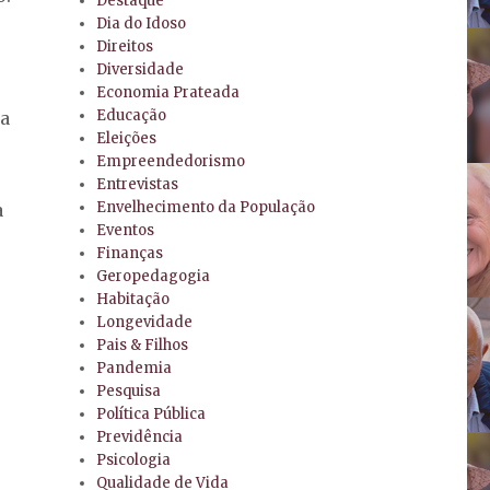
Destaque
Dia do Idoso
Direitos
Diversidade
Economia Prateada
Educação
la
Eleições
Empreendedorismo
Entrevistas
Envelhecimento da População
a
Eventos
Finanças
Geropedagogia
Habitação
Longevidade
e
Pais & Filhos
Pandemia
Pesquisa
Política Pública
Previdência
Psicologia
Qualidade de Vida