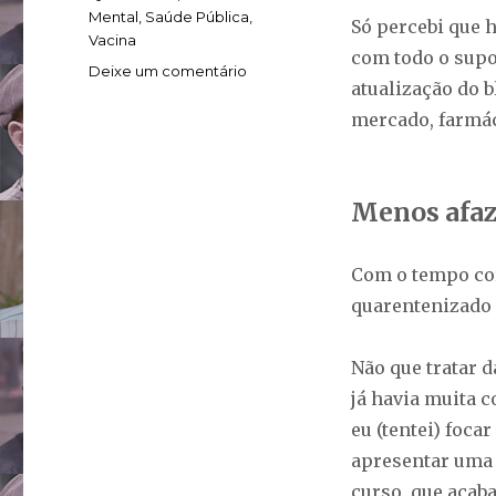
Mental
,
Saúde Pública
,
Só percebi que 
Vacina
com todo o supo
em
Deixe um comentário
atualização do b
Sem
vacina,
mercado, farmác
é
preciso
seguir
Menos afaz
com
pequenas
doses
Com o tempo cor
de
liberdade
quarentenizado 
Não que tratar 
já havia muita 
eu (tentei) foc
apresentar uma 
curso, que acaba 