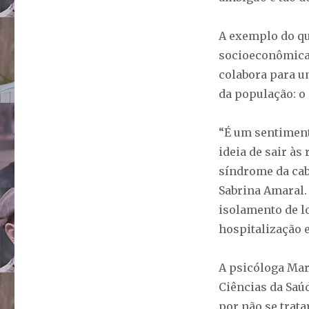
A exemplo do qu
socioeconômica 
colabora para 
da população: o 
“É um sentiment
ideia de sair às
síndrome da cab
Sabrina Amaral.
isolamento de l
hospitalização 
A psicóloga Mar
Ciências da Saú
por não se trat