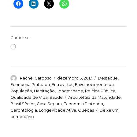
Curtir isso:
Carregando...
Autor
Publicado
Categorias
Rachel Cardoso
dezembro 3, 2019
Destaque
,
em
Economia Prateada
,
Entrevistas
,
Envelhecimento da
População
,
Habitação
,
Longevidade
,
Política Pública
,
Tags
Qualidade de Vida
,
Saúde
Arquitetura da Maturidade
,
Brasil Sênior
,
Casa Segura
,
Economia Prateada
,
Gerontologia
,
Longevidade Ativa
,
Quedas
Deixe um
em
comentário
O
perigo
mora