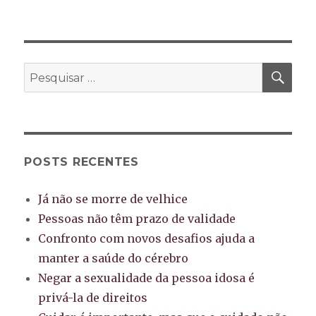
Os
25
melhores
filmes
sobre
PES
Pesquisar
a
por:
velhice
POSTS RECENTES
Já não se morre de velhice
Pessoas não têm prazo de validade
Confronto com novos desafios ajuda a
manter a saúde do cérebro
Negar a sexualidade da pessoa idosa é
privá-la de direitos