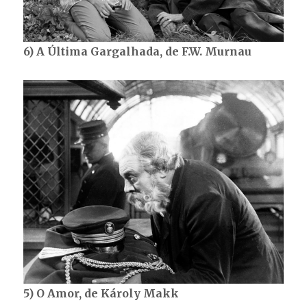
6) A Última Gargalhada, de F.W. Murnau
5) O Amor, de Károly Makk