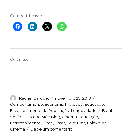
Compartilhe isso:
Curtir isso:
Autor
Publicado
Categorias
Rachel Cardoso
novembro 29, 2018
em
Comportamento
,
Economia Prateada
,
Educação
,
Tags
Envelhecimento da População
,
Longevidade
Brasil
Sênior
,
Casa De Mãe Blog
,
Cinema
,
Educação
,
Entretenimento
,
Filme
,
Listas
,
Love Lists
,
Palavra de
em
Cinema
Deixe um comentário