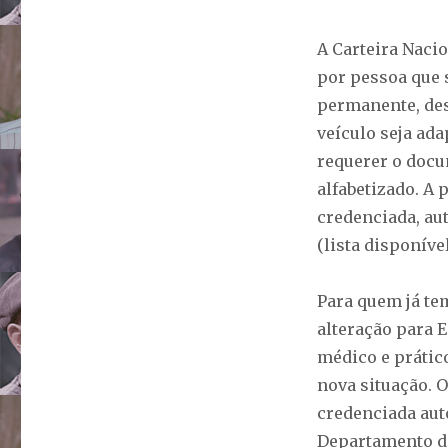
A Carteira Nacio
por pessoa que s
permanente, desd
veículo seja ada
requerer o docu
alfabetizado. A
credenciada, au
(lista disponíve
Para quem já tem
alteração para 
médico e prático
nova situação. 
credenciada auto
Departamento de