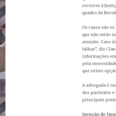
recorrer à Justi
quadro da Receit
Os casos são os
que não estão no
assunto. Caso d
falhas”, diz Cla
informações em 
pela morosidade
que existe opção
A advogada é re
dos pacientes e 
principais pont
Isenção de Imp