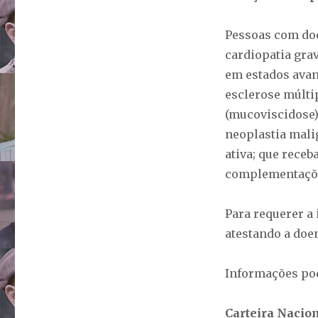
Pessoas com doe
cardiopatia gra
em estados avan
esclerose múltip
(mucoviscidose),
neoplastia malig
ativa; que rece
complementações
Para requerer a
atestando a doen
Informações po
Carteira Nacion