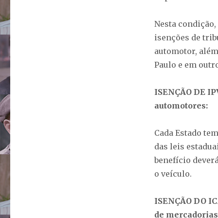
Nesta condição, 
isenções de trib
automotor, além
Paulo e em out
ISENÇÃO DE IPV
automotores:
Cada Estado tem
das leis estadu
benefício dever
o veículo.
ISENÇÃO DO ICM
de mercadorias 