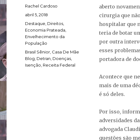
Autor
Rachel Cardoso
aberto novament
Publicado
abril 5, 2018
cirurgia que nã
em
Categorias
Destaque
,
Direitos
,
hospitalar que 
Economia Prateada
,
teria de botar 
Envelhecimento da
por outra inter
População
esses problema
Tags
Brasil Sênior
,
Casa De Mãe
Blog
,
Detran
,
Doenças
,
portadora de doe
Isenção
,
Receita Federal
Acontece que ne
mais de uma déc
é só deles.
Por isso, inform
adversidades da
advogada Claudi
questões são me