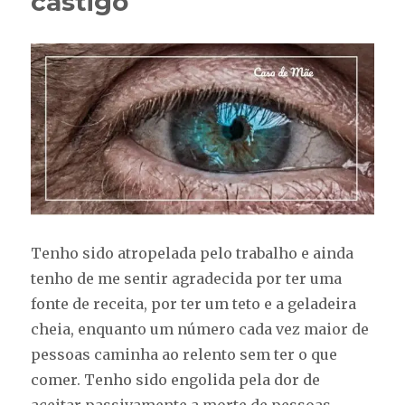
castigo
privá-
la
de
direitos
Tenho sido atropelada pelo trabalho e ainda
tenho de me sentir agradecida por ter uma
fonte de receita, por ter um teto e a geladeira
cheia, enquanto um número cada vez maior de
pessoas caminha ao relento sem ter o que
comer. Tenho sido engolida pela dor de
aceitar passivamente a morte de pessoas