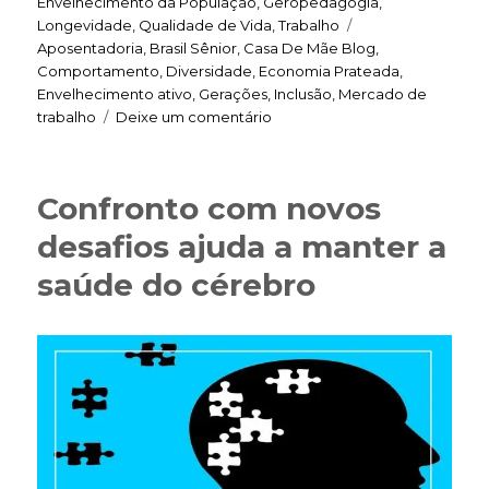
Envelhecimento da População
,
Geropedagogia
,
Tags
Longevidade
,
Qualidade de Vida
,
Trabalho
Aposentadoria
,
Brasil Sênior
,
Casa De Mãe Blog
,
Comportamento
,
Diversidade
,
Economia Prateada
,
Envelhecimento ativo
,
Gerações
,
Inclusão
,
Mercado de
em
trabalho
Deixe um comentário
Pessoas
não
têm
Confronto com novos
prazo
de
desafios ajuda a manter a
validade
saúde do cérebro