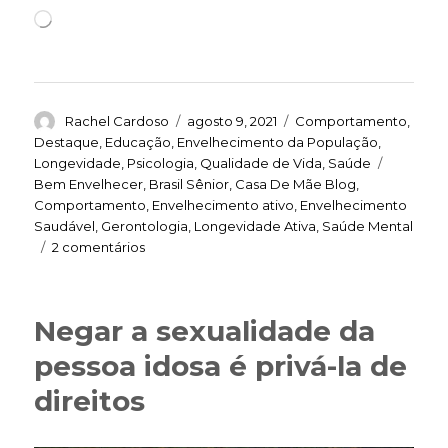
Carregando...
Autor
Publicado
Categorias
Rachel Cardoso
agosto 9, 2021
Comportamento
,
em
Destaque
,
Educação
,
Envelhecimento da População
,
Tags
Longevidade
,
Psicologia
,
Qualidade de Vida
,
Saúde
Bem Envelhecer
,
Brasil Sênior
,
Casa De Mãe Blog
,
Comportamento
,
Envelhecimento ativo
,
Envelhecimento
Saudável
,
Gerontologia
,
Longevidade Ativa
,
Saúde Mental
em
2 comentários
Confronto
com
novos
Negar a sexualidade da
desafios
ajuda
pessoa idosa é privá-la de
a
direitos
manter
a
saúde