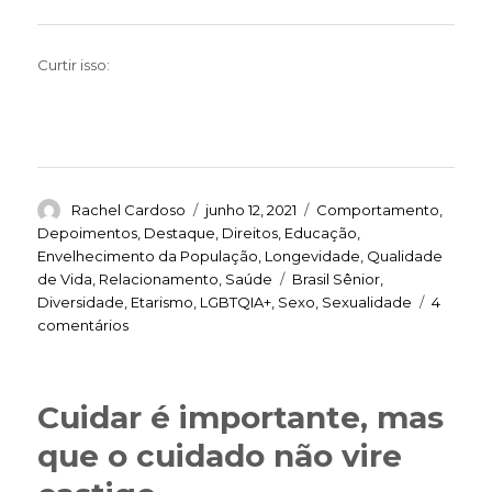
Curtir isso:
Autor
Publicado
Categorias
Rachel Cardoso
junho 12, 2021
Comportamento
,
em
Depoimentos
,
Destaque
,
Direitos
,
Educação
,
Envelhecimento da População
,
Longevidade
,
Qualidade
Tags
de Vida
,
Relacionamento
,
Saúde
Brasil Sênior
,
Diversidade
,
Etarismo
,
LGBTQIA+
,
Sexo
,
Sexualidade
4
em
comentários
Negar
a
sexualidade
Cuidar é importante, mas
da
pessoa
que o cuidado não vire
idosa
é