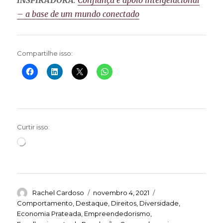
INSPIRADORA
:
Confiança e apoio intergeracional
– a base de um mundo conectado
Compartilhe isso:
Curtir isso:
Carregando...
Autor
Publicado
Categorias
Rachel Cardoso
novembro 4, 2021
em
Comportamento
,
Destaque
,
Direitos
,
Diversidade
,
Economia Prateada
,
Empreendedorismo
,