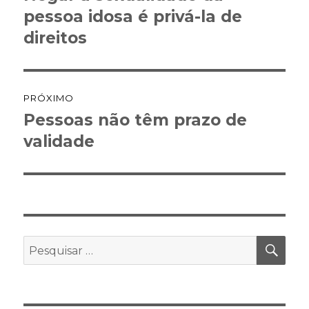
anterior:
pessoa idosa é privá-la de
Post
direitos
PRÓXIMO
Pessoas não têm prazo de
Próximo
post:
validade
PES
Pesquisar
por: