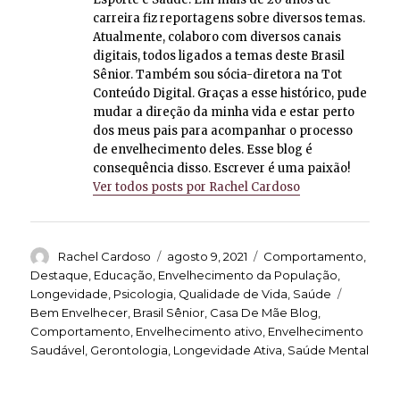
carreira fiz reportagens sobre diversos temas.
Atualmente, colaboro com diversos canais
digitais, todos ligados a temas deste Brasil
Sênior. Também sou sócia-diretora na Tot
Conteúdo Digital. Graças a esse histórico, pude
mudar a direção da minha vida e estar perto
dos meus pais para acompanhar o processo
de envelhecimento deles. Esse blog é
consequência disso. Escrever é uma paixão!
Ver todos posts por Rachel Cardoso
Autor
Publicado
Categorias
Rachel Cardoso
agosto 9, 2021
Comportamento
,
em
Destaque
,
Educação
,
Envelhecimento da População
,
Tags
Longevidade
,
Psicologia
,
Qualidade de Vida
,
Saúde
Bem Envelhecer
,
Brasil Sênior
,
Casa De Mãe Blog
,
Comportamento
,
Envelhecimento ativo
,
Envelhecimento
Saudável
,
Gerontologia
,
Longevidade Ativa
,
Saúde Mental