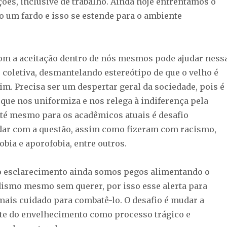
ões, inclusive de trabalho. Ainda hoje enfrentamos o
 um fardo e isso se estende para o ambiente
 com a aceitação dentro de nós mesmos pode ajudar ness
 coletiva, desmantelando estereótipo de que o velho é
ruim. Precisa ser um despertar geral da sociedade, pois é
que nos uniformiza e nos relega à indiferença pela
 Até mesmo para os acadêmicos atuais é desafio
idar com a questão, assim como fizeram com racismo,
bia e aporofobia, entre outros.
o esclarecimento ainda somos pegos alimentando o
ismo mesmo sem querer, por isso esse alerta para
mais cuidado para combatê-lo. O desafio é mudar a
nte do envelhecimento como processo trágico e