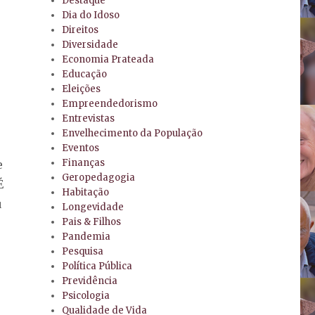
Destaque
Dia do Idoso
Direitos
Diversidade
Economia Prateada
Educação
Eleições
Empreendedorismo
Entrevistas
Envelhecimento da População
Eventos
Finanças
e
Geropedagogia
É
Habitação
u
Longevidade
Pais & Filhos
Pandemia
Pesquisa
Política Pública
Previdência
Psicologia
Qualidade de Vida