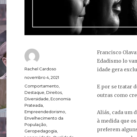
Francisco Olava
Edadismo lo vam
Autor
Rachel Cardoso
idade gera excl
Publicado
novembro 4, 2021
em
Categorias
Comportamento
,
E por se tratar 
Destaque
,
Direitos
,
outras como cre
Diversidade
,
Economia
Prateada
,
Empreendedorismo
,
Aliás, cada um 
Envelhecimento da
à medida que o
População
,
preferem alguns
Geropedagogia
,