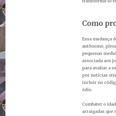
transformá-lo e
Como pro
Essa mudança d
autônomo, pleno
pequenas medida
associada aos j
para avaliar a 
por notícias ot
incluir no códi
ódio.
Combater o idad
arraigadas que 