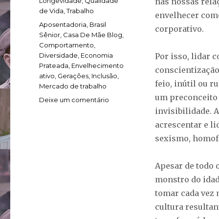
Longevidade
,
Qualidade
nas nossas relaç
de Vida
,
Trabalho
envelhecer como
Tags
Aposentadoria
,
Brasil
corporativo.
Sênior
,
Casa De Mãe Blog
,
Comportamento
,
Diversidade
,
Economia
Por isso, lidar
Prateada
,
Envelhecimento
conscientização
ativo
,
Gerações
,
Inclusão
,
feio, inútil ou 
Mercado de trabalho
um preconceito 
em
Deixe um comentário
Pessoas
invisibilidade.
não
acrescentar e l
têm
sexismo, homofo
prazo
de
validade
Apesar de todo 
monstro do idad
tomar cada vez 
cultura resulta