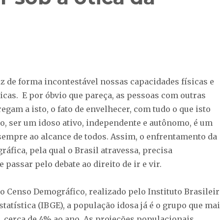
z de forma incontestável nossas capacidades físicas e
gicas. E por óbvio que pareça, as pessoas com outras
regam a isto, o fato de envelhecer, com tudo o que isto
to, ser um idoso ativo, independente e autônomo, é um
sempre ao alcance de todos. Assim, o enfrentamento da
áfica, pela qual o Brasil atravessa, precisa
passar pelo debate ao direito de ir e vir.
o Censo Demográfico, realizado pelo Instituto Brasilei
statística (IBGE), a população idosa já é o grupo que ma
l, cerca de 4% ao ano. As projeções populacionais