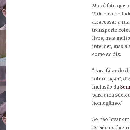
Mas é fato que 
Vide o outro la
atravessar a ru
transporte cole
livre, mas muit
internet, mas a 
como se diz.
“Para falar do d
informação”, diz
Inclusão da
Som
para uma socied
homogêneo.”
Ao não levar em
Estado excluem p