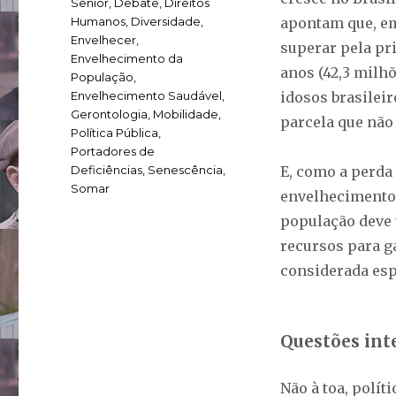
Sênior
,
Debate
,
Direitos
Humanos
,
Diversidade
,
apontam que, em
Envelhecer
,
superar pela pri
Envelhecimento da
anos (42,3 milh
População
,
Envelhecimento Saudável
,
idosos brasileir
Gerontologia
,
Mobilidade
,
parcela que não
Política Pública
,
Portadores de
Deficiências
,
Senescência
,
E, como a perda
Somar
envelhecimento,
população deve t
recursos para ga
considerada esp
Questões int
Não à toa, polít