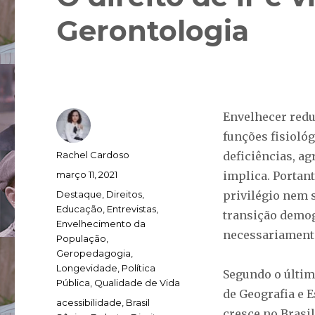
Gerontologia
Envelhecer redu
funções fisioló
Autor
Rachel Cardoso
deficiências, ag
Publicado
março 11, 2021
implica. Portan
em
Categorias
Destaque
,
Direitos
,
privilégio nem 
Educação
,
Entrevistas
,
transição demogr
Envelhecimento da
necessariamente 
População
,
Geropedagogia
,
Longevidade
,
Política
Segundo o últim
Pública
,
Qualidade de Vida
de Geografia e E
Tags
acessibilidade
,
Brasil
cresce no Brasi