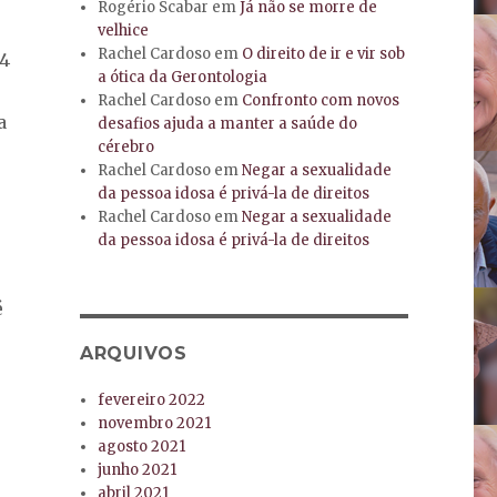
Rogério Scabar
em
Já não se morre de
velhice
Rachel Cardoso
em
O direito de ir e vir sob
14
a ótica da Gerontologia
Rachel Cardoso
em
Confronto com novos
a
desafios ajuda a manter a saúde do
cérebro
Rachel Cardoso
em
Negar a sexualidade
da pessoa idosa é privá-la de direitos
Rachel Cardoso
em
Negar a sexualidade
da pessoa idosa é privá-la de direitos
é
ARQUIVOS
fevereiro 2022
novembro 2021
agosto 2021
junho 2021
abril 2021