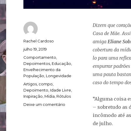
Dizem que coração
Casa de Mãe. Ass
Autor
Rachel Cardoso
amiga
Eliane Sob
Publicado
julho 19, 2019
cobertura da mídi
em
Categorias
Comportamento
,
lo para uma reflex
Depoimentos
,
Educação
,
empurrar padrões
Envelhecimento da
uma pauta bastant
População
,
Longevidade
caso do tempo dos
Tags
Artigos
,
compo
,
Depoimento
,
Idade Livre
,
Inspiração
,
Mídia
,
Rótulos
“Alguma coisa e
em
Deixe um comentário
– sobretudo as d
Inspiração
incômodo até ass
sim,
rótulos
de julho.
não…