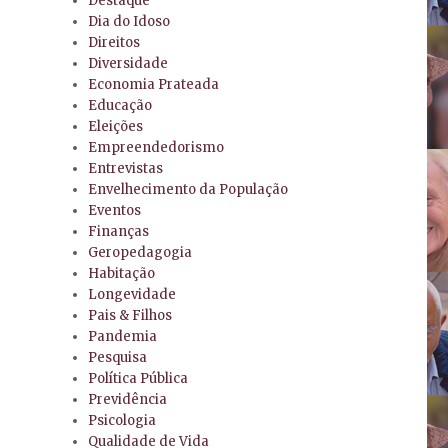
Destaque
Dia do Idoso
Direitos
Diversidade
Economia Prateada
Educação
Eleições
Empreendedorismo
Entrevistas
Envelhecimento da População
Eventos
Finanças
Geropedagogia
Habitação
Longevidade
Pais & Filhos
Pandemia
Pesquisa
Política Pública
Previdência
s
Psicologia
Qualidade de Vida