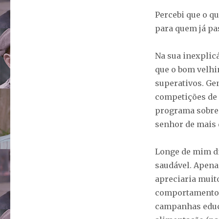
Percebi que o q
para quem já pas
Na sua inexplic
que o bom velhin
superativos. Ge
competições de n
programa sobre
senhor de mais 
Longe de mim di
saudável. Apenas
apreciaria muit
comportamento 
campanhas educa