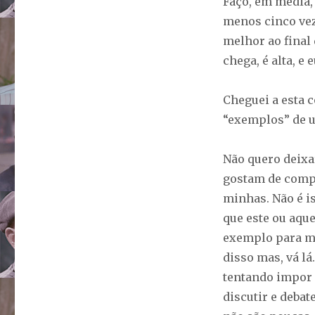
Faço, em média, 
menos cinco vez
melhor ao final 
chega, é alta, e
Cheguei a esta 
“exemplos” de um
Não quero deixa
gostam de compe
minhas. Não é i
que este ou aque
exemplo para mo
disso mas, vá lá
tentando impor 
discutir e debat