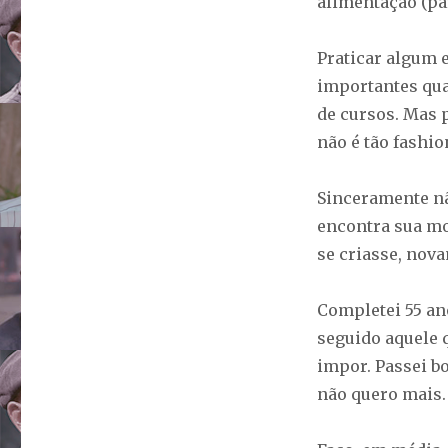
alimentação (pa
Praticar algum e
importantes quan
de cursos. Mas 
não é tão fashio
Sinceramente n
encontra sua mo
se criasse, nov
Completei 55 an
seguido aquele 
impor. Passei bo
não quero mais.