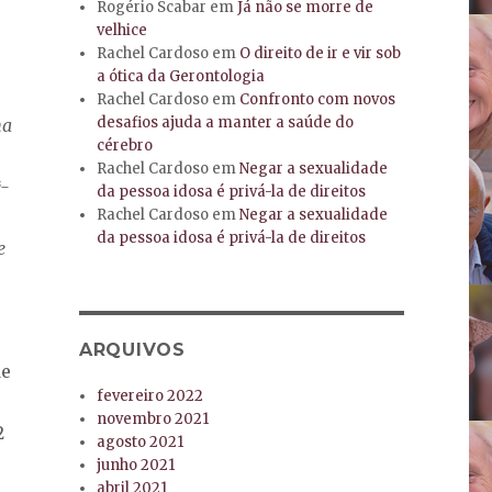
Rogério Scabar
em
Já não se morre de
velhice
Rachel Cardoso
em
O direito de ir e vir sob
a ótica da Gerontologia
Rachel Cardoso
em
Confronto com novos
desafios ajuda a manter a saúde do
ha
cérebro
Rachel Cardoso
em
Negar a sexualidade
ê-
da pessoa idosa é privá-la de direitos
Rachel Cardoso
em
Negar a sexualidade
da pessoa idosa é privá-la de direitos
e
ARQUIVOS
de
fevereiro 2022
novembro 2021
2
agosto 2021
junho 2021
abril 2021