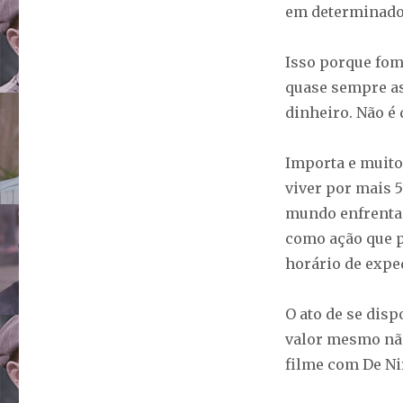
em determinado 
Isso porque fom
quase sempre as 
dinheiro. Não é
Importa e muito
viver por mais 
mundo enfrenta 
como ação que p
horário de exped
O ato de se dis
valor mesmo não
filme com De Ni