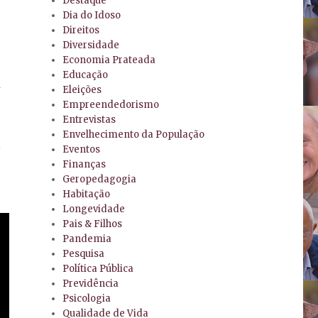
Destaque
Dia do Idoso
Direitos
Diversidade
Economia Prateada
Educação
A
Eleições
Empreendedorismo
Entrevistas
Envelhecimento da População
l
Eventos
Finanças
Geropedagogia
Habitação
Longevidade
Pais & Filhos
Pandemia
Pesquisa
Política Pública
Previdência
Psicologia
Qualidade de Vida