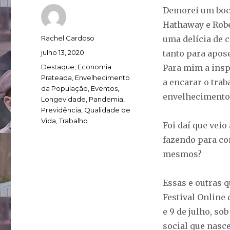
Demorei um boca
Hathaway e Robe
Autor
Rachel Cardoso
uma delícia de 
Publicado
julho 13, 2020
tanto para apos
em
Categorias
Destaque
,
Economia
Para mim a insp
Prateada
,
Envelhecimento
a encarar o tra
da População
,
Eventos
,
envelhecimento
Longevidade
,
Pandemia
,
Previdência
,
Qualidade de
Vida
,
Trabalho
Foi daí que veio
fazendo para co
mesmos?
Essas e outras 
Festival Online
e 9 de julho, so
social que nasc