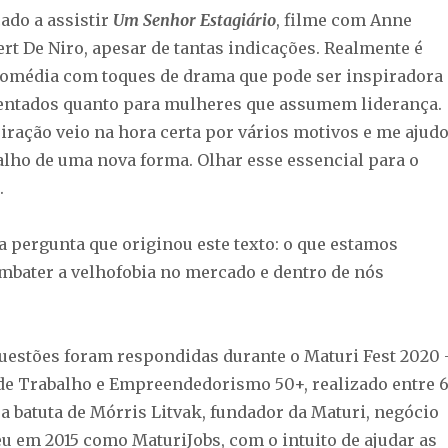
do a assistir
Um Senhor Estagiário
, filme com Anne
rt De Niro, apesar de tantas indicações. Realmente é
comédia com toques de drama que pode ser inspiradora
entados quanto para mulheres que assumem liderança.
iração veio na hora certa por vários motivos e me ajud
balho de uma nova forma. Olhar esse essencial para o
.
 a pergunta que originou este texto: o que estamos
mbater a velhofobia no mercado e dentro de nós
questões foram respondidas durante o Maturi Fest 2020 
 de Trabalho e Empreendedorismo 50+, realizado entre 
b a batuta de Mórris Litvak, fundador da Maturi, negócio
eu em 2015 como MaturiJobs, com o intuito de ajudar as