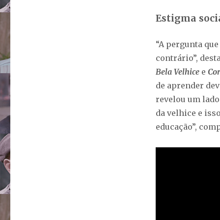
Estigma soci
“A pergunta que 
contrário”, des
Bela Velhice
e
Cor
de aprender deve
revelou um lado 
da velhice e is
educação”, comp